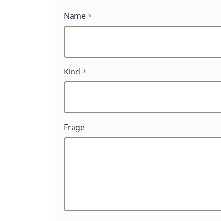
Kontaktformular
Name
*
für
Eltern
Kind
*
Frage